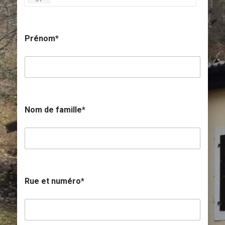
A
T
I
O
Prénom*
N
Nom de famille*
Rue et numéro*