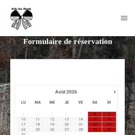
O
U
V
Formulaire de réservation
R
I
R
/
F
E
R
M
E
›
R
Août
2026
L
LU
MA
ME
JE
VE
SA
DI
A
N
1
2
A
3
4
5
6
7
8
9
10
11
12
13
14
15
16
V
17
18
19
20
21
22
23
I
24
25
26
27
28
29
30
G
31